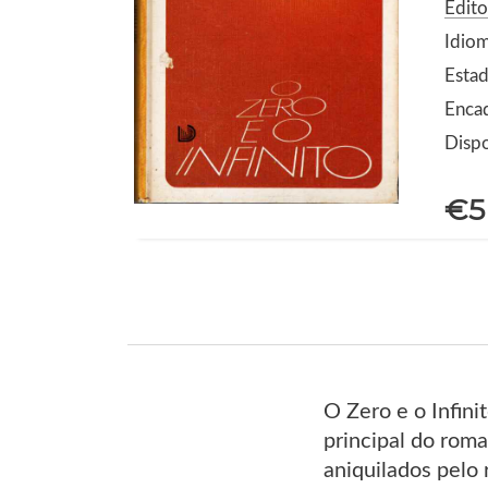
Edito
Idio
Estad
Encad
Dispo
€5
O Zero e o Infin
principal do roma
aniquilados pelo 