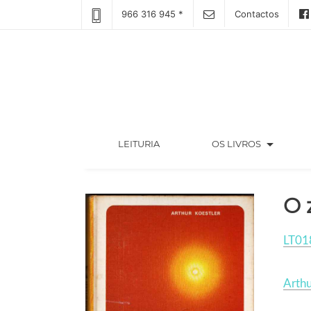
966 316 945 *
Contactos
arrow_drop_down
(CURRENT)
LEITURIA
OS LIVROS
O 
LT01
Arthu