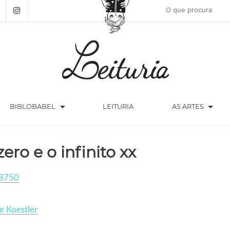
arrow_drop_down
arrow_drop_down
BIBLOBABEL
LEITURIA
AS ARTES
zero e o infinito xx
8750
r Koestler