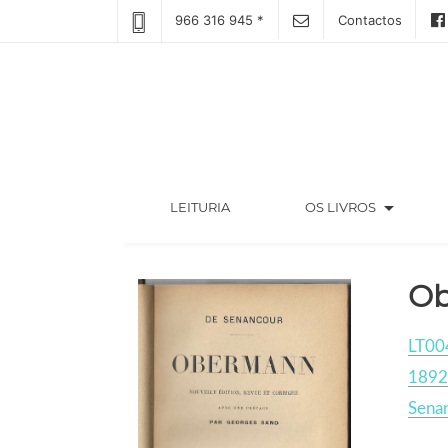
966 316 945 *
Contactos
arrow_drop_down
(CURRENT)
LEITURIA
OS LIVROS
O
LT00
1892
Sena