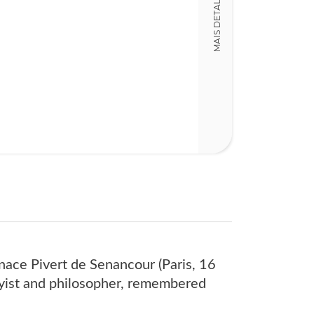
MAIS DETALHES
12,00 x 18,00 x
Nº Páginas
432
ace Pivert de Senancour (Paris, 16
yist and philosopher, remembered