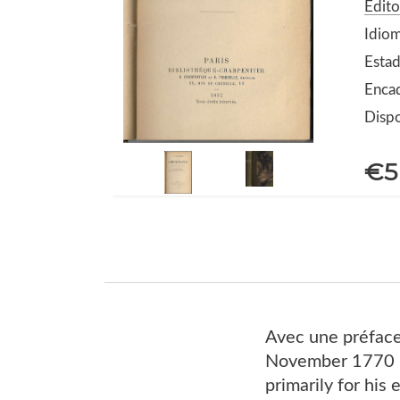
Edito
Idiom
Estad
Encad
Dispo
€5
Avec une préface
November 1770 – 
primarily for his