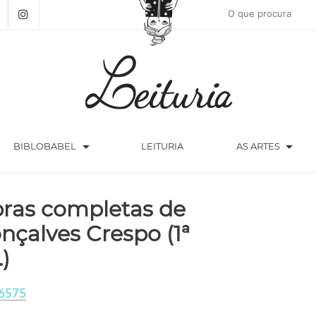
arrow_drop_down
arrow_drop_down
BIBLOBABEL
LEITURIA
AS ARTES
ras completas de
nçalves Crespo (1ª
.)
6575