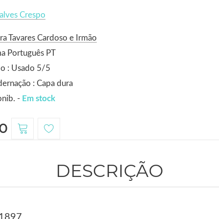
alves Crespo
ra Tavares Cardoso e Irmão
ma Português PT
o : Usado 5/5
ernação : Capa dura
nib. -
Em stock
0
DESCRIÇÃO
 1897