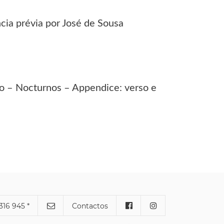
ia prévia por José de Sousa
ho – Nocturnos – Appendice: verso e
316 945 *
Contactos