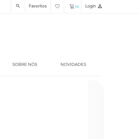
Favoritos
Login
person_outline
search
(0)
SOBRE NÓS
NOVIDADES
Código
LT006575