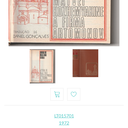
LT015701
1972