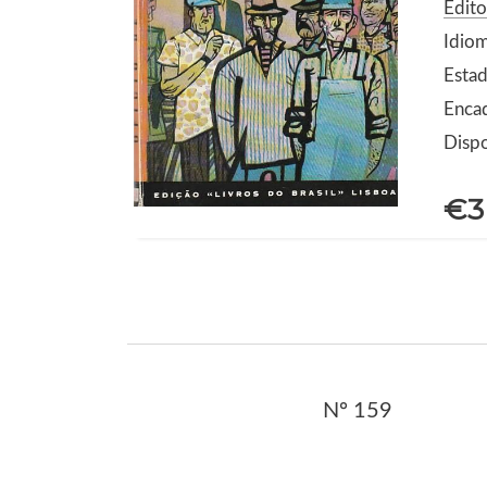
Edito
Idio
Estad
Enca
Dispo
€3
Nº 159