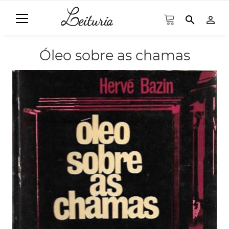
search
person_outline
Óleo sobre as chamas