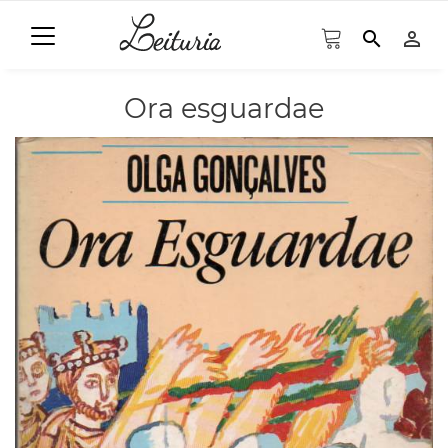
search
person_outline
Ora esguardae