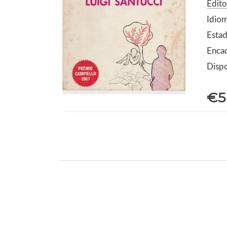
Edito
Idio
Estad
Enca
Dispo
€5