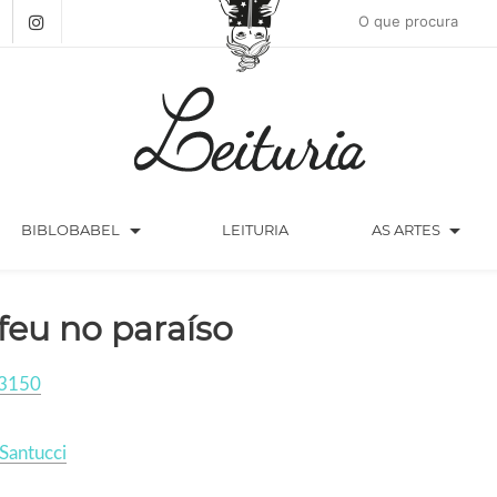
arrow_drop_down
arrow_drop_down
BIBLOBABEL
LEITURIA
AS ARTES
feu no paraíso
3150
 Santucci