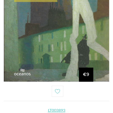
€9
LT003893