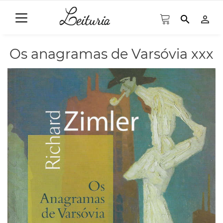
search
person_outline
Os anagramas de Varsóvia xxx