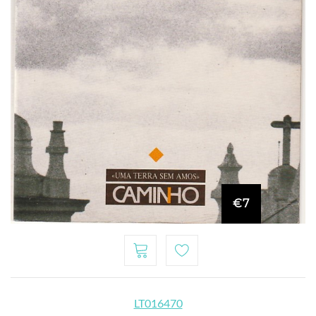
€7
LT016470