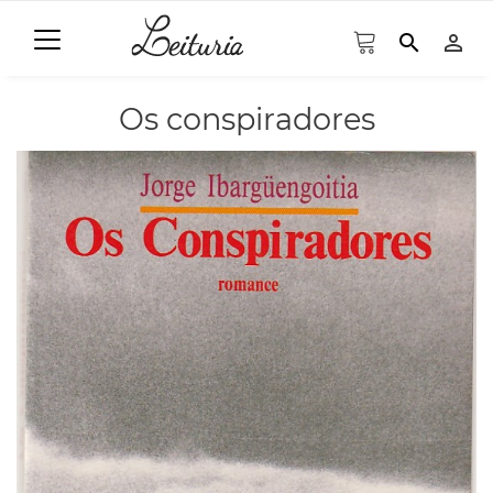
search
person_outline
Os conspiradores