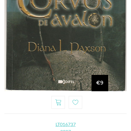
€9
LT016737