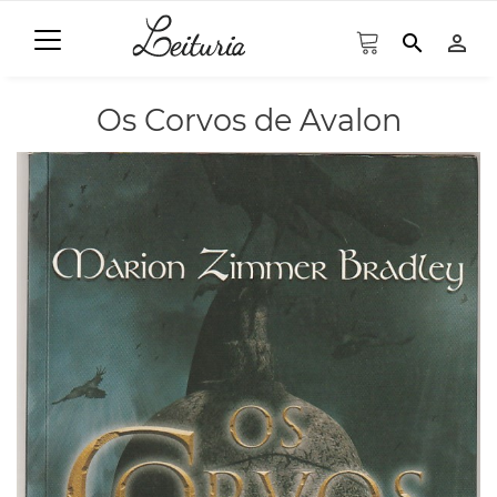
search
person_outline
Os Corvos de Avalon