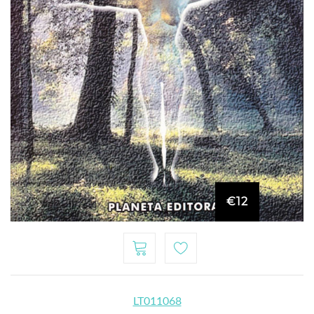
€12
LT011068