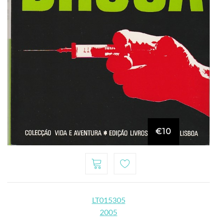
€10
LT015305
2005