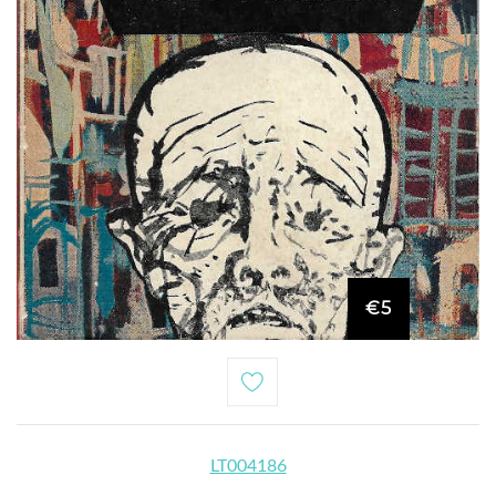
€5
LT004186