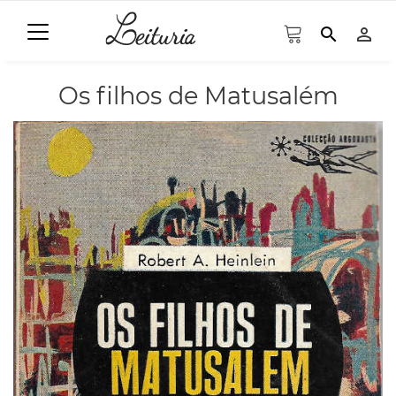
search
person_outline
Os filhos de Matusalém