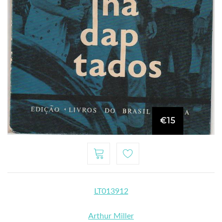
€15
LT013912
Arthur Miller