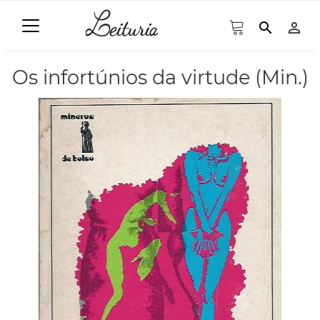
search
person_outline
Os infortúnios da virtude (Min.)