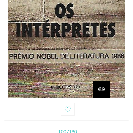
€9
LT007190