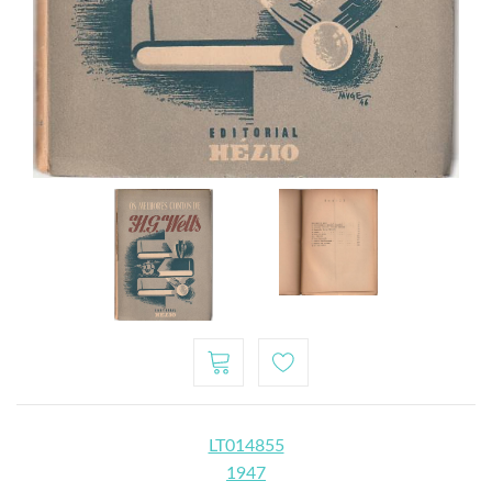
LT014855
1947