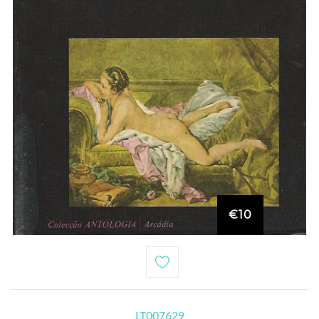
€10
LT007629