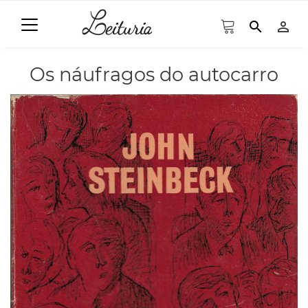
search
person_outline
Os náufragos do autocarro