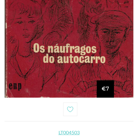
€7
LT004503