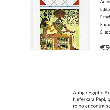
Autor
Edit
Estad
Encad
Dispo
€9
Antigo Egipto, A
Neferkara Pepi, 
reino encontra-s