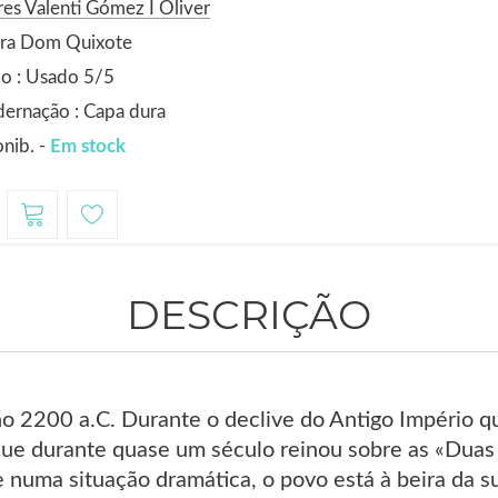
es Valenti Gómez I Oliver
ora Dom Quixote
o : Usado 5/5
ernação : Capa dura
nib. -
Em stock
DESCRIÇÃO
no 2200 a.C. Durante o declive do Antigo Império q
que durante quase um século reinou sobre as «Duas T
e numa situação dramática, o povo está à beira da 