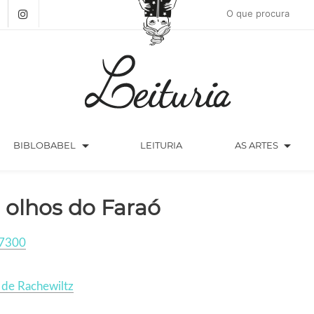
arrow_drop_down
arrow_drop_down
BIBLOBABEL
LEITURIA
AS ARTES
 olhos do Faraó
7300
 de Rachewiltz