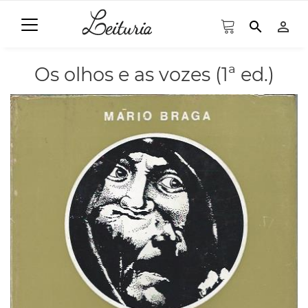
search
person_outline
Os olhos e as vozes (1ª ed.)