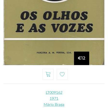
€12
LT009162
1971
Mário Braga