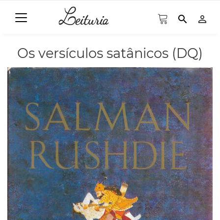
search
person_outline
Os versículos satânicos (DQ)