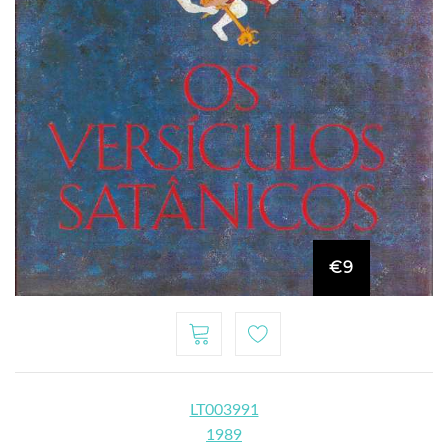
€9
LT003991
1989