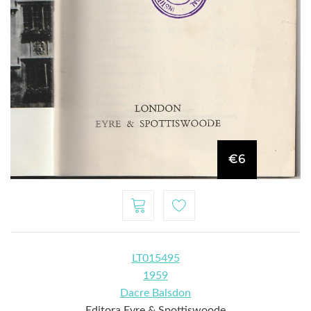
€6
LT015495
1959
Dacre Balsdon
Editora Eyre & Spottiswoode