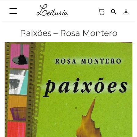
search
person_outline
Paixões – Rosa Montero