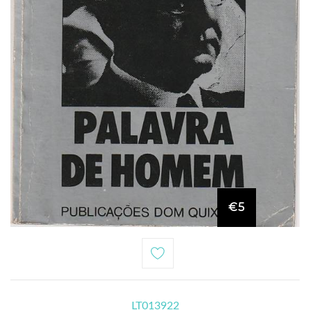
€5
LT013922