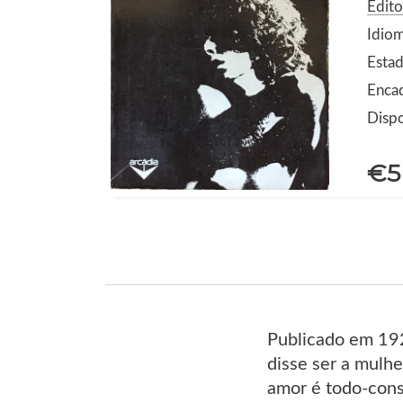
Edito
Idio
Estad
Enca
Dispo
€5
Publicado em 192
disse ser a mulh
amor é todo-cons