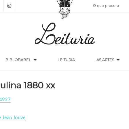
arrow_drop_down
arrow_drop_down
BIBLOBABEL
LEITURIA
AS ARTES
ulina 1880 xx
4927
e Jean Jouve