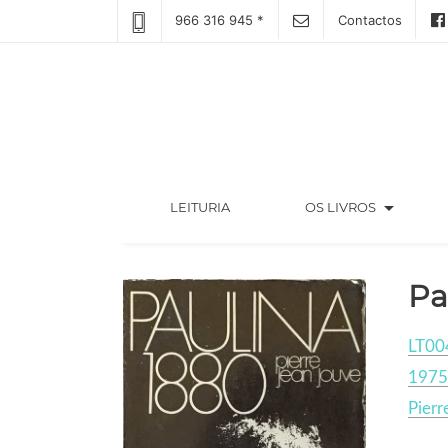
966 316 945 *
Contactos
arrow_drop_down
(CURRENT)
LEITURIA
OS LIVROS
Pa
LT00
1975
Pierr