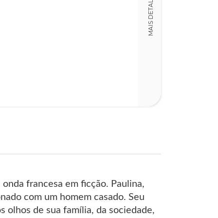
MAIS DETALHES
Detalhes físico
Dimensões
13,00 x 21,00 x
onda francesa em ficção. Paulina,
ixonado com um homem casado. Seu
 olhos de sua família, da sociedade,