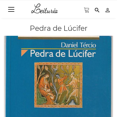
search
person_outline
Pedra de Lúcifer