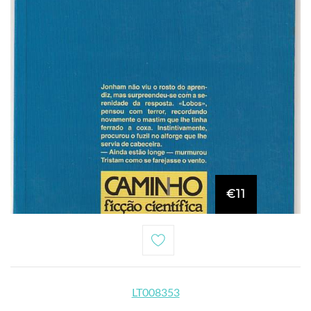
€11
LT008353