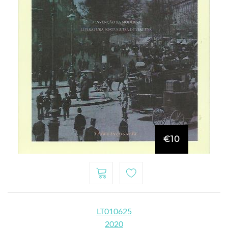
€10
LT010625
2020