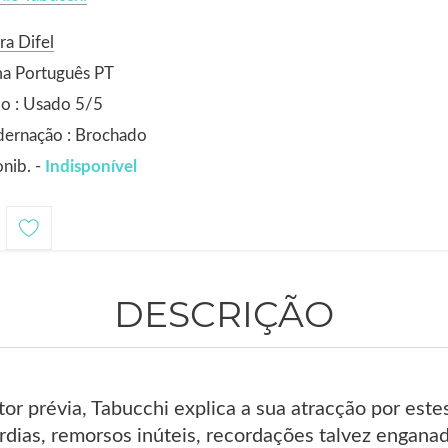
ra Difel
ma Português PT
o : Usado 5/5
dernação : Brochado
nib. -
Indisponível
DESCRIÇÃO
r prévia, Tabucchi explica a sua atracção por este
ias, remorsos inúteis, recordações talvez enganado