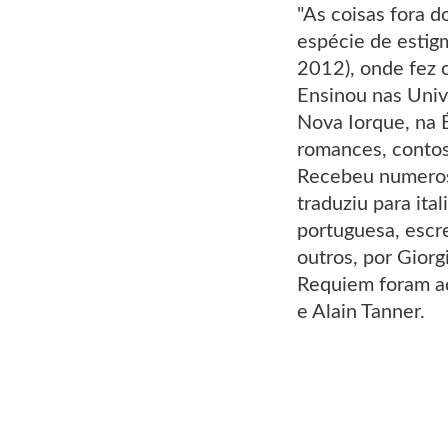
"As coisas fora 
espécie de estig
2012), onde fez 
Ensinou nas Univ
Nova Iorque, na É
romances, contos,
Recebeu numeroso
traduziu para ita
portuguesa, escr
outros, por Giorg
Requiem foram ad
e Alain Tanner.