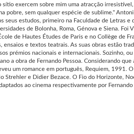
do sítio exercem sobre mim uma atracção irresistív
ma pobre, sem qualquer espécie de sublime." Anton
os seus estudos, primeiro na Faculdade de Letras e
ersidades de Bolonha, Roma, Génova e Siena. Foi Vi
cole de Hautes Études de Paris e no Collège de Fra
 ensaios e textos teatrais. As suas obras estão tra
s prémios nacionais e internacionais. Sozinho, ou
liano a obra de Fernando Pessoa. Considerando que 
eveu um romance em português, Requiem, 1991. O se
io Strehler e Didier Bezace. O Fio do Horizonte, No
aptados ao cinema respectivamente por Fernando 