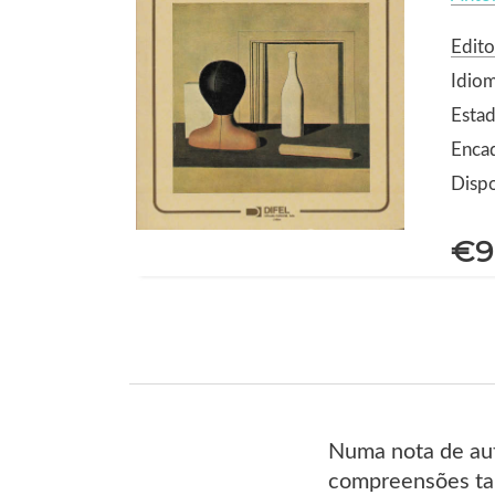
Edito
Idio
Estad
Enca
Dispo
€9
Numa nota de auto
compreensões tard