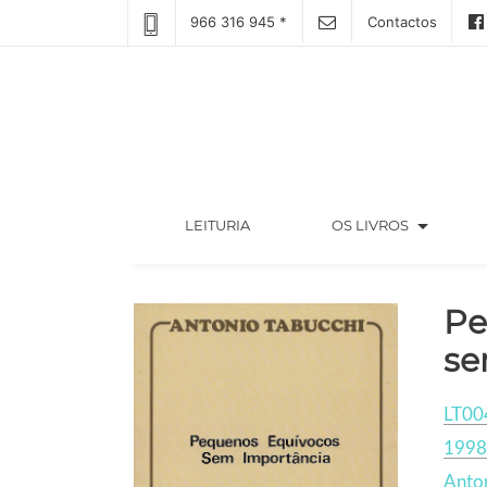
966 316 945 *
Contactos
arrow_drop_down
(CURRENT)
LEITURIA
OS LIVROS
Pe
se
LT00
1998
Anton