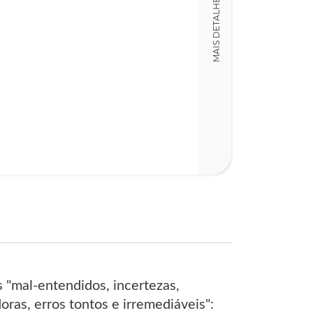
MAIS DETALHES
LT004456
Detalhes físico
Dimensões
15,00 x 23,00 x
Nº Páginas
158
s "mal-entendidos, incertezas,
ras, erros tontos e irremediáveis":