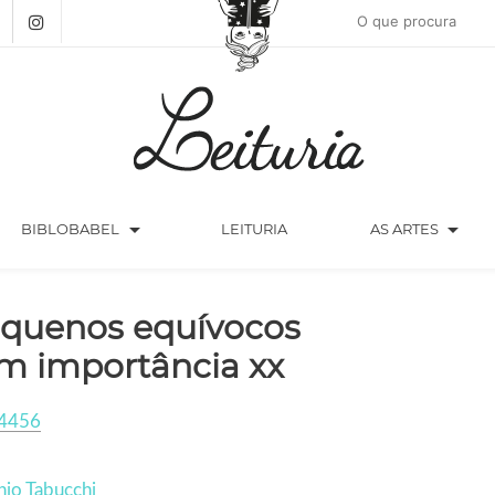
arrow_drop_down
arrow_drop_down
BIBLOBABEL
LEITURIA
AS ARTES
quenos equívocos
m importância xx
4456
io Tabucchi