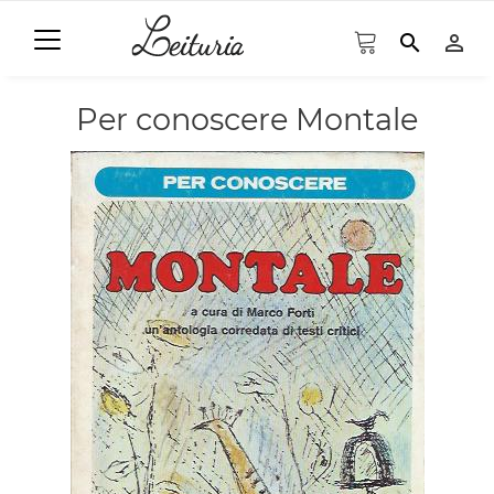
search
person_outline
Per conoscere Montale