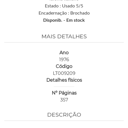
Estado : Usado 5/5
Encadernação : Brochado
Disponib. -
Em stock
MAIS DETALHES
Ano
1976
Código
LT009209
Detalhes físicos
Nº Páginas
357
DESCRIÇÃO