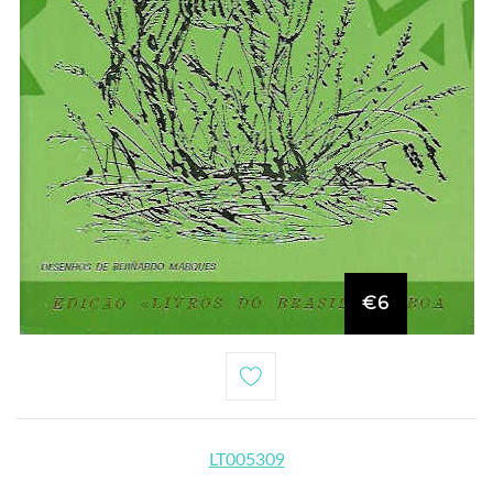
€6
LT005309