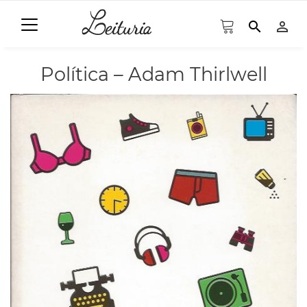
search
person_outline
Política – Adam Thirlwell