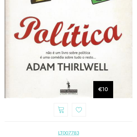
€10
LT007783