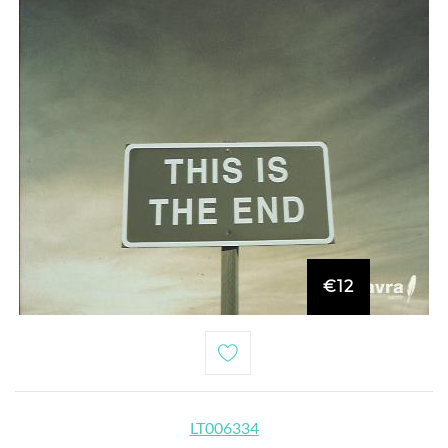
€12
LT006334