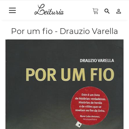
search
person_outline
Por um fio - Drauzio Varella