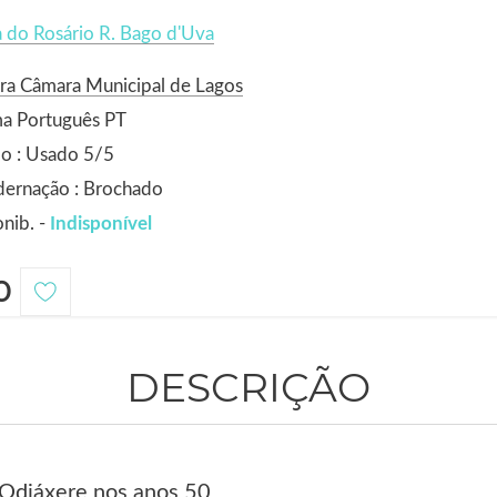
 do Rosário R. Bago d'Uva
ra Câmara Municipal de Lagos
ma Português PT
o : Usado 5/5
dernação : Brochado
nib. -
Indisponível
0
DESCRIÇÃO
Odiáxere nos anos 50