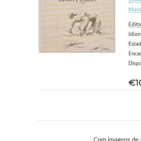
Maria
Edito
Idio
Estad
Enca
Dispo
€1
Com imagens de 