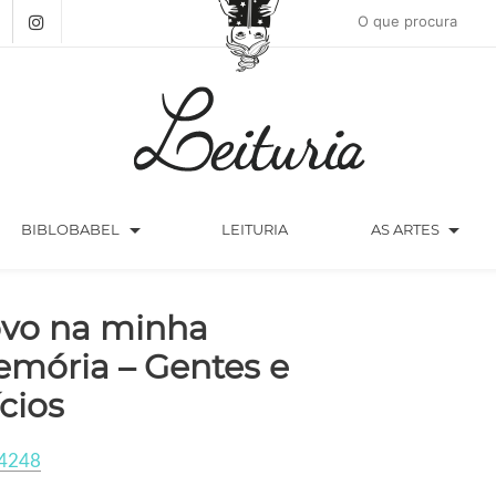
arrow_drop_down
arrow_drop_down
BIBLOBABEL
LEITURIA
AS ARTES
vo na minha
mória – Gentes e
ícios
4248