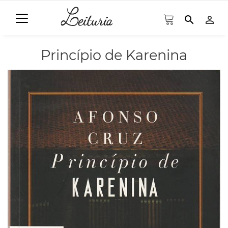
search
person_outline
Princípio de Karenina