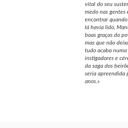
vital do seu suste
medo nas gentes e
encontrar quando 
lá havia lido, Ma
boas graças do po
mas que não deixa
tudo acaba numa 
instigadores e cé
da saga dos beirõ
seria apreendida 
anos.»