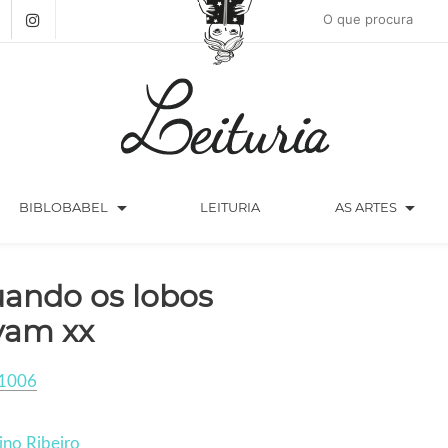
arrow_drop_down
arrow_drop_down
BIBLOBABEL
LEITURIA
AS ARTES
ando os lobos
vam xx
1006
ino Ribeiro