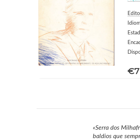
Edito
Idio
Estad
Enca
Dispo
€7
«Serra dos Milhaf
baldios que sempr