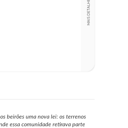
MAIS DETALHES
12,00 x 19,00 x
Nº Páginas
260
os beirões uma nova lei: os terrenos
onde essa comunidade retirava parte