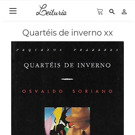
search
person_outline
Quartéis de inverno xx