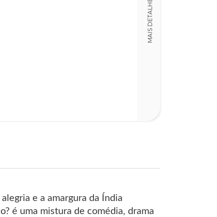
MAIS DETALHES
LT004353
ISBN
9789724148731
Detalhes físico
Dimensões
15,00 x 23,00 x
Nº Páginas
295
alegria e a amargura da Índia
o? é uma mistura de comédia, drama