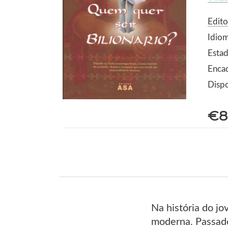
Edito
Idio
Esta
Enca
Dispo
€8
Na história do jo
moderna. Passado