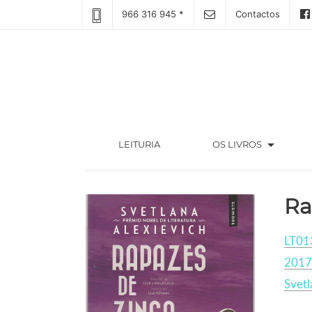
966 316 945 *
Contactos
arrow_drop_down
(CURRENT)
LEITURIA
OS LIVROS
Ra
LT01
2017
Svetl