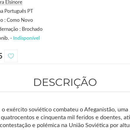
ra Elsinore
ma Português PT
do : Como Novo
dernação : Brochado
nib. -
Indisponível
5
DESCRIÇÃO
o exército soviético combateu o Afeganistão, uma 
 quatrocentos e cinquenta mil feridos e doentes, 
 contestação e polémica na União Soviética por altu