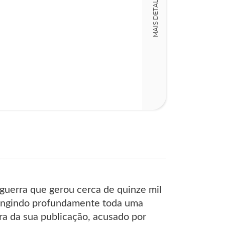
MAIS DETALHES
LT013432
Detalhes físico
Dimensões
15,00 x 23,00 x
Nº Páginas
343
guerra que gerou cerca de quinze mil
atingindo profundamente toda uma
ra da sua publicação, acusado por