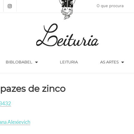
arrow_drop_down
arrow_drop_down
BIBLOBABEL
LEITURIA
AS ARTES
pazes de zinco
3432
ana Alexievich