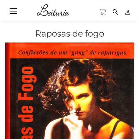
search
person_outline
Raposas de fogo