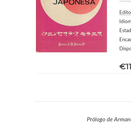
Edito
Idio
Estad
Enca
Dispo
€1
Prólogo de Arman