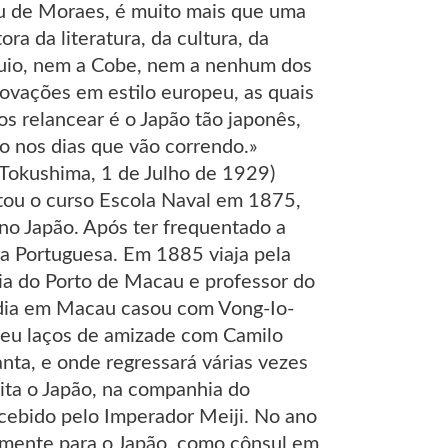
u de Moraes, é muito mais que uma
ora da literatura, da cultura, da
óquio, nem a Cobe, nem a nenhum dos
novações em estilo europeu, as quais
s relancear é o Japão tão japonês,
o nos dias que vão correndo.»
Tokushima, 1 de Julho de 1929)
etou o curso Escola Naval em 1875,
o Japão. Após ter frequentado a
ra Portuguesa. Em 1885 viaja pela
nia do Porto de Macau e professor do
dia em Macau casou com Vong-Io-
eceu laços de amizade com Camilo
nta, e onde regressará várias vezes
ita o Japão, na companhia do
cebido pelo Imperador Meiji. No ano
vamente para o Japão, como cônsul em