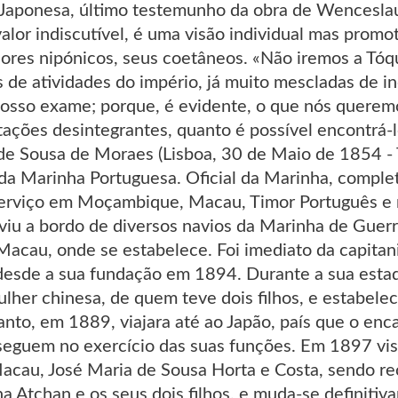
Japonesa, último testemunho da obra de Wencesla
valor indiscutível, é uma visão individual mas promot
alores nipónicos, seus coetâneos. «Não iremos a T
s de atividades do império, já muito mescladas de i
nosso exame; porque, é evidente, o que nós queremo
tações desintegrantes, quanto é possível encontrá-l
e Sousa de Moraes (Lisboa, 30 de Maio de 1854 - 
ar da Marinha Portuguesa. Oficial da Marinha, compl
erviço em Moçambique, Macau, Timor Português e n
rviu a bordo de diversos navios da Marinha de Guer
 Macau, onde se estabelece. Foi imediato da capita
desde a sua fundação em 1894. Durante a sua esta
ulher chinesa, de quem teve dois filhos, e estabel
nto, em 1889, viajara até ao Japão, país que o enca
seguem no exercício das suas funções. Em 1897 vis
cau, José Maria de Sousa Horta e Costa, sendo re
a Atchan e os seus dois filhos, e muda-se definiti