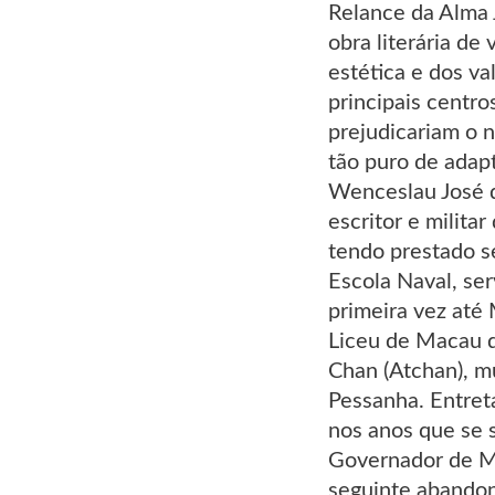
Relance da Alma 
obra literária de 
estética e dos v
principais centro
prejudicariam o 
tão puro de adap
Wenceslau José d
escritor e milit
tendo prestado s
Escola Naval, se
primeira vez até
Liceu de Macau 
Chan (Atchan), m
Pessanha. Entreta
nos anos que se 
Governador de Ma
seguinte abandon