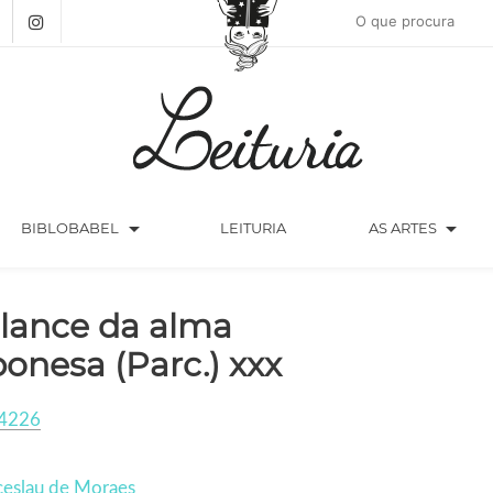
arrow_drop_down
arrow_drop_down
BIBLOBABEL
LEITURIA
AS ARTES
lance da alma
ponesa (Parc.) xxx
4226
eslau de Moraes