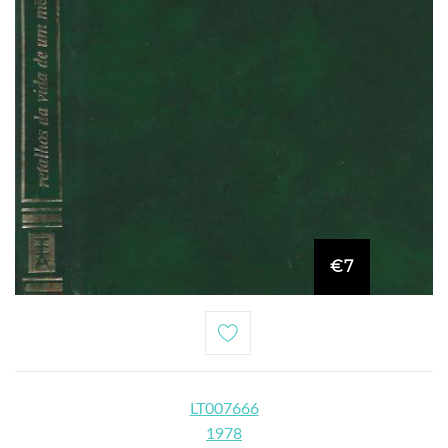
€7
LT007666
1978