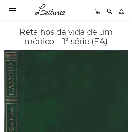
search
person_outline
Retalhos da vida de um
médico – 1ª série (EA)