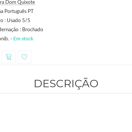
ora Dom Quixote
ma Português PT
o : Usado 5/5
dernação : Brochado
nib. -
Em stock
DESCRIÇÃO