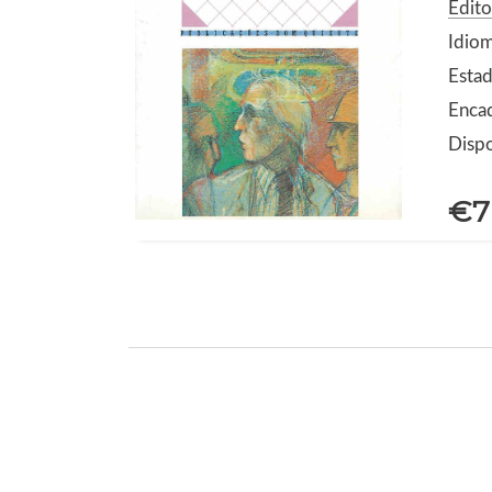
Edit
Idio
Estad
Enca
Dispo
€7