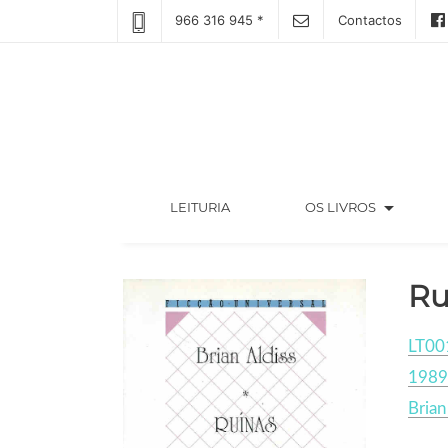
966 316 945 *
Contactos
arrow_drop_down
(CURRENT)
LEITURIA
OS LIVROS
Ru
LT00
1989
Brian