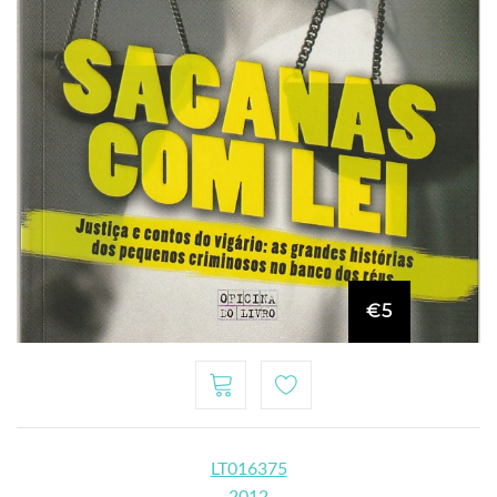
€5
LT016375