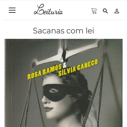
search
person_outline
Sacanas com lei