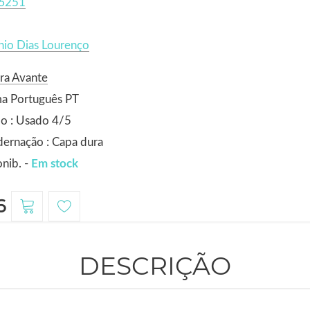
6251
nio Dias Lourenço
ra Avante
ma Português PT
o : Usado 4/5
ernação : Capa dura
nib. -
Em stock
6
DESCRIÇÃO