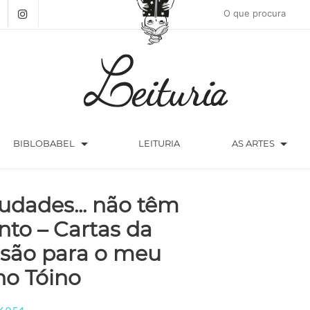
arrow_drop_down
arrow_drop_down
BIBLOBABEL
LEITURIA
AS ARTES
udades... não têm
nto – Cartas da
isão para o meu
lho Tóino