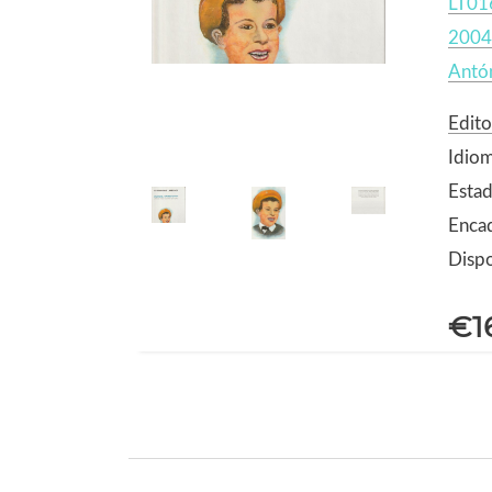
LT01
2004
Antó
Edito
Idio
Estad
Encad
Dispo
€1