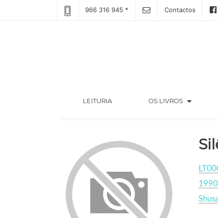
966 316 945 *
Contactos
arrow_drop_down
(CURRENT)
LEITURIA
OS LIVROS
Si
LT00
1990
Shus