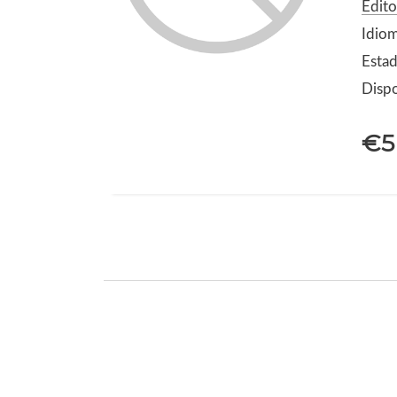
Edito
Idio
Estad
Dispo
€5