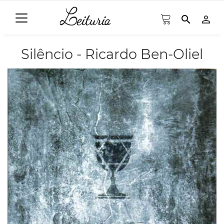
search
person_outline
Silêncio - Ricardo Ben-Oliel