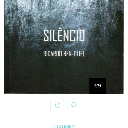
€9
LT018882