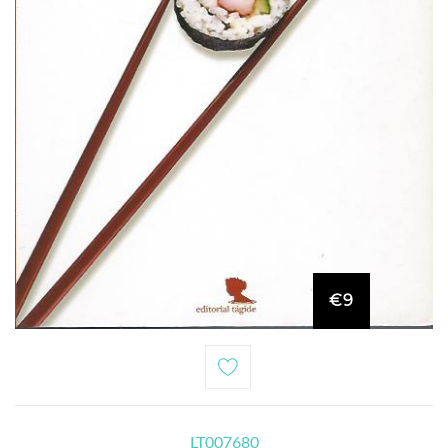
€9
LT007680