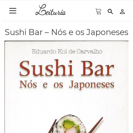
search
person_outline
Sushi Bar – Nós e os Japoneses