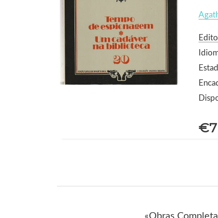
Agath
Edito
Idio
Estad
Enca
Dispo
€7
«Obras Completas