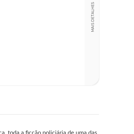
Detalhes físico
MAIS DETALHES
Dimensões
14,00 x 21,00 x
Nº Páginas
410
, toda a ficção policiária de uma das