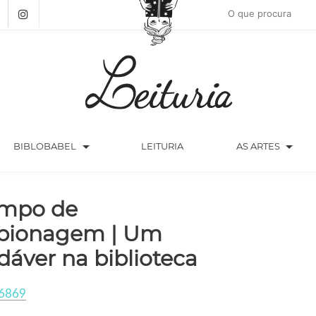
arrow_drop_down
arrow_drop_down
BIBLOBABEL
LEITURIA
AS ARTES
mpo de
pionagem | Um
dáver na biblioteca
6869