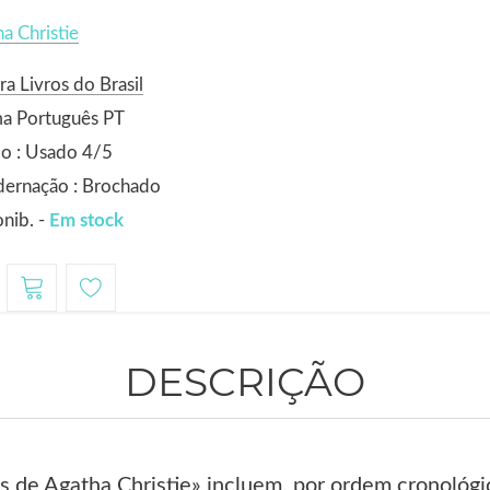
a Christie
ra Livros do Brasil
ma Português PT
o : Usado 4/5
dernação : Brochado
nib. -
Em stock
DESCRIÇÃO
 de Agatha Christie» incluem, por ordem cronológica